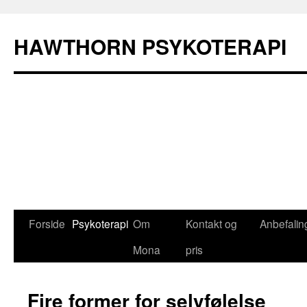
HAWTHORN PSYKOTERAPI
Forside
Psykoterapi
Om
Kontakt og
Anbefalin
Hop
Mona
pris
til
indhold
Fire former for selvfølelse