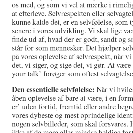
os med, og som vi vel at mærke i rimelig
at efterleve. Selvrespekten eller selvagt
kunne kalde det, er en selvfølelse, som 
senere i vores udvikling. Vi skal lige væ
finde ud af, hvad der er godt, sandt og 
står for som mennesker. Det hjælper sel
på vores oplevelse af selvrespekt, når vi e
det, vi siger, og sige det, vi gør. At være 
your talk’ forøger som oftest selvagtels
Den essentielle selvfølelse:
Når vi hviler
åben oplevelse af bare at være, i en form
er’ uden fortid, fremtid eller andre begr
vores dybeste og mest oprindelige identi
nogen selvbilleder, som skal forsvares.
ikke af de mere eller mindre heldige for