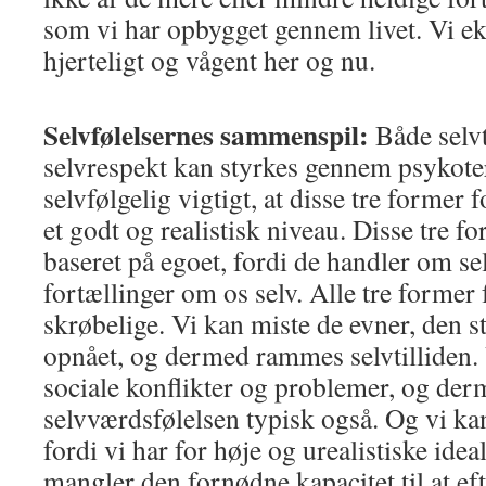
som vi har opbygget gennem livet. Vi eks
hjerteligt og vågent her og nu.
Selvfølelsernes sammenspil:
Både selvt
selvrespekt kan styrkes gennem psykoter
selvfølgelig vigtigt, at disse tre former f
et godt og realistisk niveau. Disse tre fo
baseret på egoet, fordi de handler om se
fortællinger om os selv. Alle tre former 
skrøbelige. Vi kan miste de evner, den st
opnået, og dermed rammes selvtilliden.
sociale konflikter og problemer, og d
selvværdsfølelsen typisk også. Og vi ka
fordi vi har for høje og urealistiske ideal
mangler den fornødne kapacitet til at efte